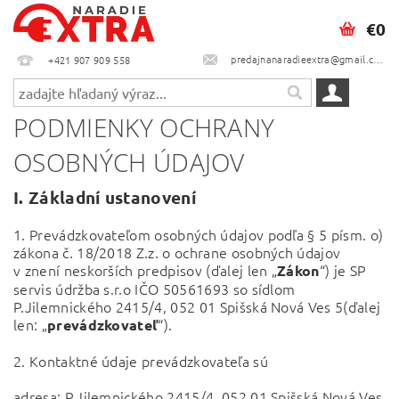
€0
predajnanaradieextra@gmail.com
+421 907 909 558
PODMIENKY OCHRANY
OSOBNÝCH ÚDAJOV
I.
Základní ustanovení
1. Prevádzkovateľom osobných údajov podľa § 5 písm. o)
zákona č. 18/2018 Z.z. o ochrane osobných údajov
v znení neskorších predpisov (ďalej len „
“) je SP
Zákon
servis údržba s.r.o IČO 50561693
so sídlom
P.Jilemnického 2415/4
, 052 01 Spišská Nová Ves 5
(ďalej
len: „
“).
prevádzkovateľ
2. Kontaktné údaje prevádzkovateľa sú
adresa:
P.Jilemnického 2415/4, 052 01 Spišská Nová Ves