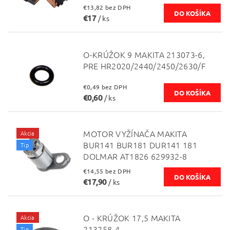
€13,82 bez DPH
€17
/ ks
O-KRÚŽOK 9 MAKITA 213073-6,
PRE HR2020/2440/2450/2630/F
€0,49 bez DPH
€0,60
/ ks
MOTOR VYŽÍNAČA MAKITA
Akcia
BUR141 BUR181 DUR141 181
Tip
DOLMAR AT1826 629932-8
€14,55 bez DPH
€17,90
/ ks
O - KRÚŽOK 17,5 MAKITA
Akcia
213258-4
Tip