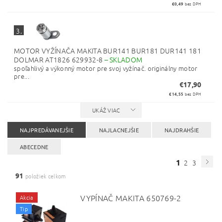
€0,49
bez DPH
3.
MOTOR VYŽÍNAČA MAKITA BUR141 BUR181 DUR141 181
DOLMAR AT1826 629932-8
–
SKLADOM
spoľahlivý a výkonný motor pre svoj vyžínač. originálny motor
pre...
€17,90
€14,55
bez DPH
UKÁŽ VIAC
NAJPREDÁVANEJŠIE
NAJLACNEJŠIE
NAJDRAHŠIE
ABECEDNE
1
2
3
91
položiek celkom
VYPÍNAČ MAKITA 650769-2
Akcia
Tip