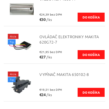
€24,39 bez DPH
€30
/ ks
OVLÁDAČ ELEKTRONIKY MAKITA
Akcia
620G72-7
Tip
€21,95 bez DPH
€27
/ ks
VYPÍNAČ MAKITA 650102-8
Akcia
Tip
€19,51 bez DPH
€24
/ ks