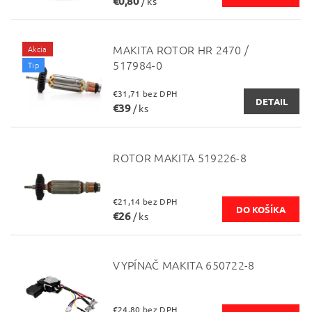
€0,80
/ ks
MAKITA ROTOR HR 2470 /
Akcia
517984-0
Tip
€31,71 bez DPH
DETAIL
€39
/ ks
ROTOR MAKITA 519226-8
€21,14 bez DPH
€26
/ ks
VYPÍNAČ MAKITA 650722-8
€24,80 bez DPH