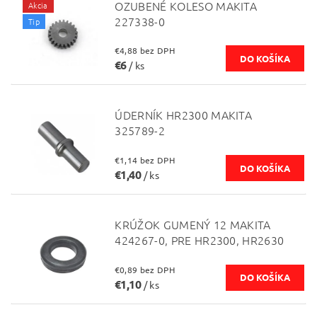
OZUBENÉ KOLESO MAKITA
Akcia
227338-0
Tip
€4,88 bez DPH
€6
/ ks
ÚDERNÍK HR2300 MAKITA
325789-2
€1,14 bez DPH
€1,40
/ ks
KRÚŽOK GUMENÝ 12 MAKITA
424267-0, PRE HR2300, HR2630
€0,89 bez DPH
€1,10
/ ks