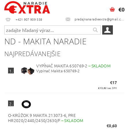
€0
predajnanaradieextra@gmail.com
+421 907 909 558
ND - MAKITA NARADIE
NAJPREDÁVANEJŠIE
VYPÍNAČ MAKITA 650769-2
–
SKLADOM
Vypínač Makita 650769-2
1.
€17
€13,82
bez DPH
2.
O-KRÚŽOK 9 MAKITA 213073-6, PRE
HR2020/2440/2450/2630/F
–
SKLADOM
€0,60