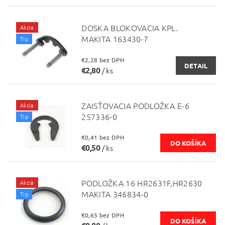
DOSKA BLOKOVACIA KPL.
Akcia
MAKITA 163430-7
Tip
€2,28 bez DPH
DETAIL
€2,80
/ ks
ZAISŤOVACIA PODLOŽKA E-6
Akcia
257336-0
Tip
€0,41 bez DPH
€0,50
/ ks
PODLOŽKA 16 HR2631F,HR2630
Akcia
MAKITA 346834-0
Tip
€0,65 bez DPH