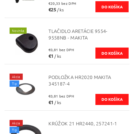
€20,33 bez DPH
€25
/ ks
TLAČIDLO ARETÁCIE 9554-
Novinka
9558NB - MAKITA
€0,81 bez DPH
€1
/ ks
PODLOŽKA HR2020 MAKITA
Akcia
345187-4
Tip
€0,81 bez DPH
€1
/ ks
KRÚŽOK 21 HR2440, 257241-1
Akcia
Tip