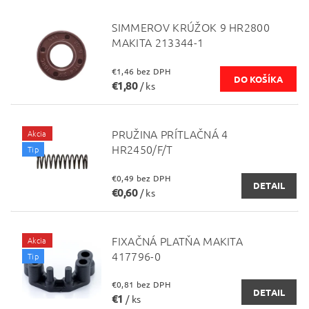
SIMMEROV KRÚŽOK 9 HR2800
MAKITA 213344-1
€1,46 bez DPH
€1,80
/ ks
PRUŽINA PRÍTLAČNÁ 4
Akcia
HR2450/F/T
Tip
€0,49 bez DPH
DETAIL
€0,60
/ ks
FIXAČNÁ PLATŇA MAKITA
Akcia
417796-0
Tip
€0,81 bez DPH
DETAIL
€1
/ ks