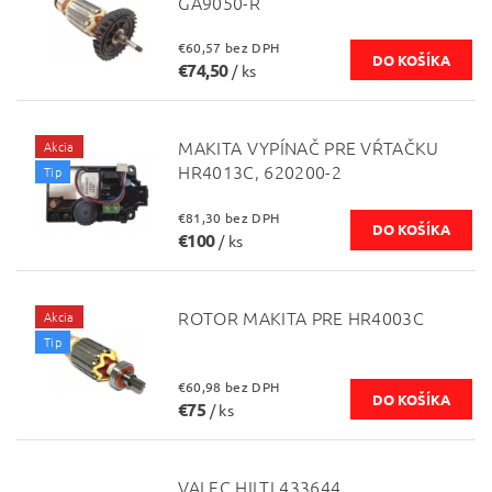
GA9050-R
€60,57 bez DPH
€74,50
/ ks
MAKITA VYPÍNAČ PRE VŔTAČKU
Akcia
HR4013C, 620200-2
Tip
€81,30 bez DPH
€100
/ ks
ROTOR MAKITA PRE HR4003C
Akcia
Tip
€60,98 bez DPH
€75
/ ks
VALEC HILTI 433644