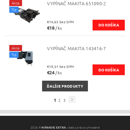
VYPÍNAČ MAKITA 651090-2
Akcia
Tip
€14,63 bez DPH
€18
/ ks
VYPÍNAČ MAKITA 143416-7
Akcia
Tip
€19,51 bez DPH
€24
/ ks
ĎALŠIE PRODUKTY
1
2
3
2026 ©
NÁRADIE EXTRA
, všetky práva vyhradené