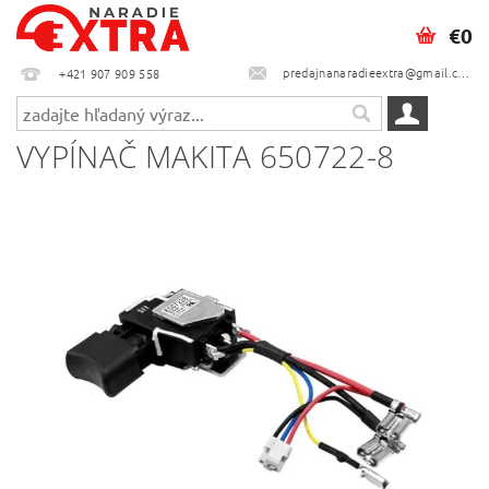
€0
predajnanaradieextra@gmail.com
+421 907 909 558
VYPÍNAČ MAKITA 650722-8