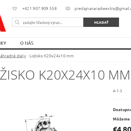
+421 907 909 558
predajnanaradieextra@gmail
NKY
O NÁS
áhradné diely
Ložisko K20x24x10 mm
ŽISKO K20X24X10 MM
A-1-3
Dostupn
Môžeme 
€4,8