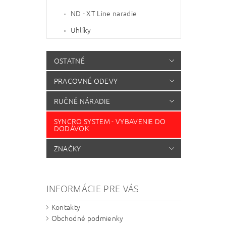
ND - XT Line naradie
Uhlíky
OSTATNÉ
PRACOVNÉ ODEVY
RUČNÉ NÁRADIE
SYNCRO SYSTEM - VYBAVENIE DO
DODÁVOK
ZNAČKY
INFORMÁCIE PRE VÁS
Kontakty
Obchodné podmienky