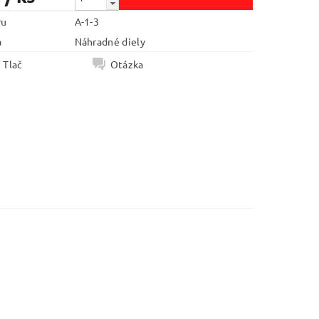
ru
A-1-3
a
Náhradné diely
Tlač
Otázka