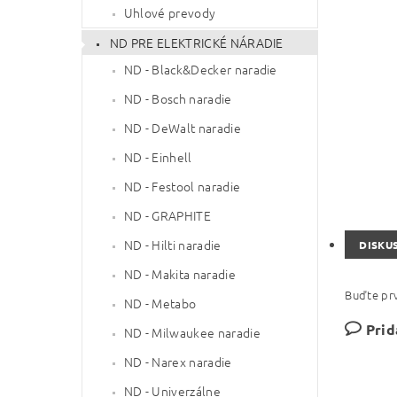
Uhlové prevody
ND PRE ELEKTRICKÉ NÁRADIE
ND - Black&Decker naradie
ND - Bosch naradie
ND - DeWalt naradie
ND - Einhell
ND - Festool naradie
ND - GRAPHITE
ND - Hilti naradie
DISKU
ND - Makita naradie
Buďte prv
ND - Metabo
Prid
ND - Milwaukee naradie
ND - Narex naradie
ND - Univerzálne