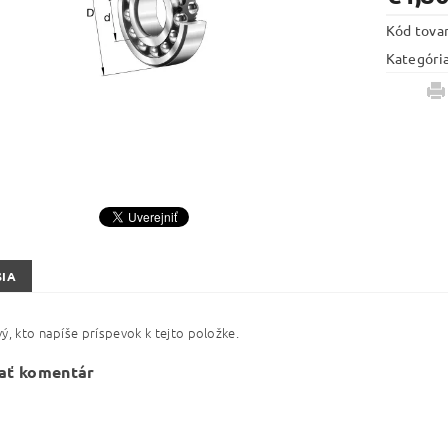
Kód tova
Kategóri
SIA
ý, kto napíše príspevok k tejto položke.
ať komentár