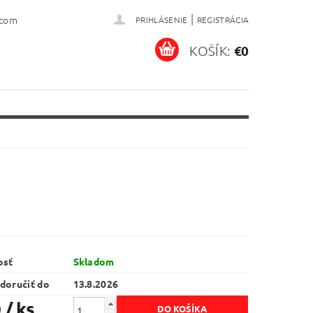
|
.com
PRIHLÁSENIE
REGISTRÁCIA
KOŠÍK:
€0
osť
Skladom
doručiť do
13.8.2026
0
/ ks