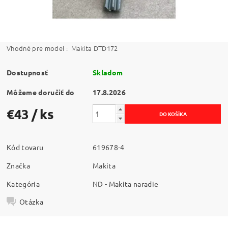
Vhodné pre model :
Makita DTD172
Dostupnosť
Skladom
Môžeme doručiť do
17.8.2026
€43
/ ks
Kód tovaru
619678-4
Značka
Makita
Kategória
ND - Makita naradie
Otázka