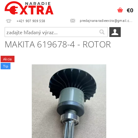
€0
predajnanaradieextra@gmail.com
+421 907 909 558
MAKITA 619678-4 - ROTOR
Akcia
Tip