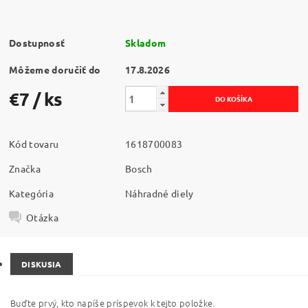
Dostupnosť
Skladom
Môžeme doručiť do
17.8.2026
€7
/ ks
Kód tovaru
1618700083
Značka
Bosch
Kategória
Náhradné diely
Otázka
DISKUSIA
Buďte prvý, kto napíše príspevok k tejto položke.