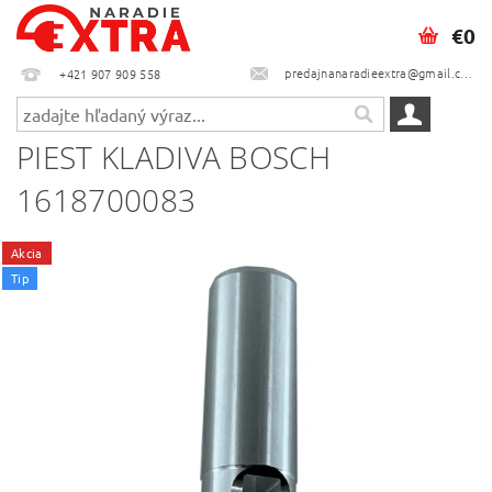
€0
predajnanaradieextra@gmail.com
+421 907 909 558
PIEST KLADIVA BOSCH
1618700083
Akcia
Tip