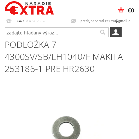
€0
predajnanaradieextra@gmail.com
+421 907 909 558
PODLOŽKA 7
4300SV/SB/LH1040/F MAKITA
253186-1 PRE HR2630