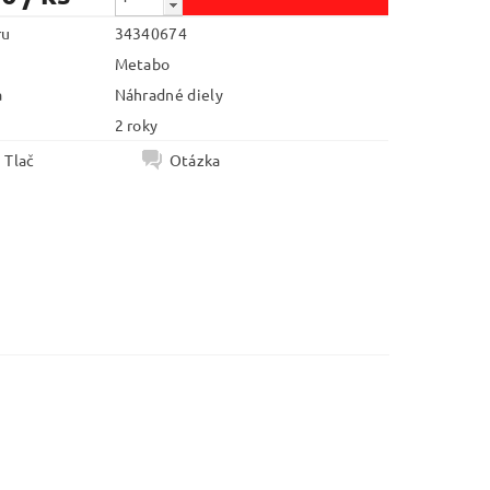
ru
34340674
Metabo
a
Náhradné diely
2 roky
Tlač
Otázka