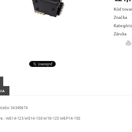
Kód tova
Značka
Kategóri
Záruka
SIA
etabo 34340674
re :
WE14-125 WE14-150 W10-125 WEP14-150