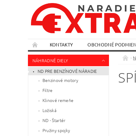
KONTAKTY
OBCHODNÉ PODMIE
N
NÁHRADNÉ DIELY
ND PRE BENZÍNOVÉ NÁRADIE
SP
Benzinové motory
Filtre
Klinové remeňe
Ložiská
ND - Štartér
Pružiny spojky