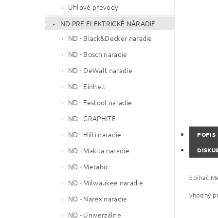
Uhlové prevody
ND PRE ELEKTRICKÉ NÁRADIE
ND - Black&Decker naradie
ND - Bosch naradie
ND - DeWalt naradie
ND - Einhell
ND - Festool naradie
ND - GRAPHITE
ND - Hilti naradie
POPIS
ND - Makita naradie
DISKU
ND - Metabo
Spínač M
ND - Milwaukee naradie
vhodný p
ND - Narex naradie
ND - Univerzálne