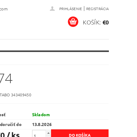
|
.com
PRIHLÁSENIE
REGISTRÁCIA
KOŠÍK:
€0
74
ETABO 343409450
osť
Skladom
doručiť do
13.8.2026
70
/ ks