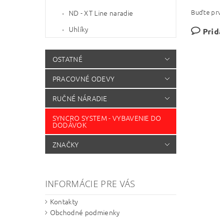
Buďte prv
ND - XT Line naradie
Uhlíky
Prid
OSTATNÉ
PRACOVNÉ ODEVY
RUČNÉ NÁRADIE
SYNCRO SYSTEM - VYBAVENIE DO
DODÁVOK
ZNAČKY
INFORMÁCIE PRE VÁS
Kontakty
Obchodné podmienky