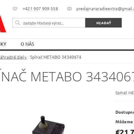
+421 907 909 558
predajnanaradieextra@gmail
NKY
O NÁS
áhradné diely
Spínač METABO 34340674
ÍNAČ METABO 343406
Spínač M
Dostupn
Môžeme 
€21,