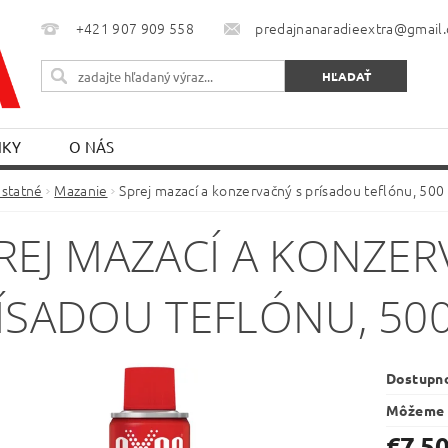
+421 907 909 558
predajnanaradieextra@gmail
NKY
O NÁS
statné
Mazanie
Sprej mazací a konzervačný s prísadou teflónu, 500
REJ MAZACÍ A KONZER
ÍSADOU TEFLÓNU, 50
Dostupn
Môžeme 
€7,5