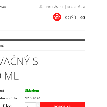
|
.com
PRIHLÁSENIE
REGISTRÁCIA
KOŠÍK:
€0
 ml
VAČNÝ S
0 ML
osť
Skladom
doručiť do
17.8.2026
0
/ ks