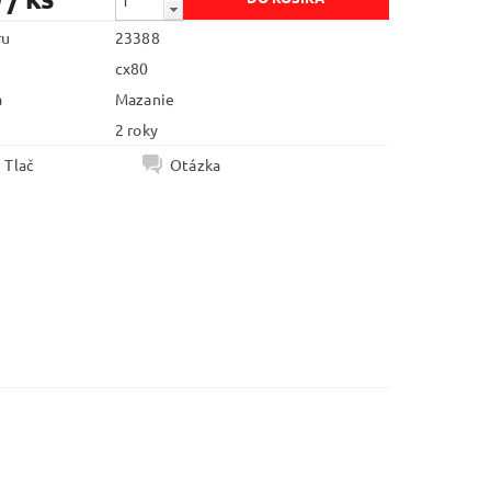
ru
23388
cx80
a
Mazanie
2 roky
Tlač
Otázka