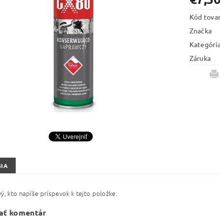
Kód tova
Značka
Kategóri
Záruka
SIA
ý, kto napíše príspevok k tejto položke.
ať komentár