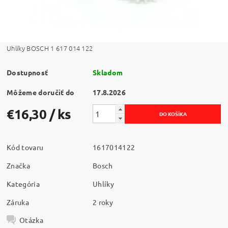
Uhlíky BOSCH
1 617 014 122
Dostupnosť
Skladom
Môžeme doručiť do
17.8.2026
€16,30
/ ks
Kód tovaru
1617014122
Značka
Bosch
Kategória
Uhlíky
Záruka
2 roky
Otázka