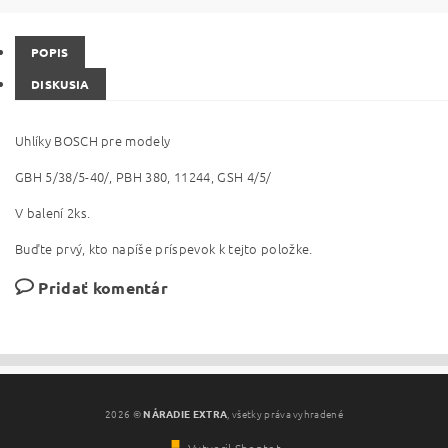
POPIS
DISKUSIA
Uhlíky BOSCH pre modely
GBH 5/38/5-40/, PBH 380, 11244, GSH 4/5/
V balení 2ks.
Buďte prvý, kto napíše príspevok k tejto položke.
Pridať komentár
2026 ©
NÁRADIE EXTRA
, všetky práva vyhradené