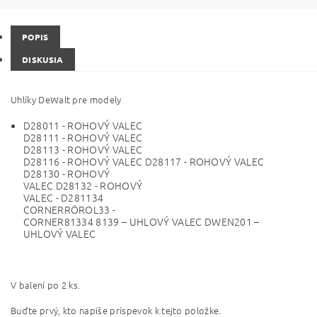
POPIS
DISKUSIA
Uhlíky DeWalt pre modely
D28011 - ROHOVÝ VALEC
D28111 - ROHOVÝ VALEC
D28113 - ROHOVÝ VALEC
D28116 - ROHOVÝ VALEC D28117 - ROHOVÝ VALEC
D28130 - ROHOVÝ
VALEC D28132 - ROHOVÝ
VALEC -
D281134
CORNERRÖROL33 -
CORNER81334
8139 – UHLOVÝ VALEC
DWEN201 –
UHLOVÝ VALEC
V balení po 2 ks.
Buďte prvý, kto napíše príspevok k tejto položke.