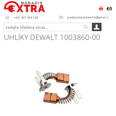
€0
predajnanaradieextra@gmail.com
+421 907 909 558
UHLÍKY DEWALT 1003860-00