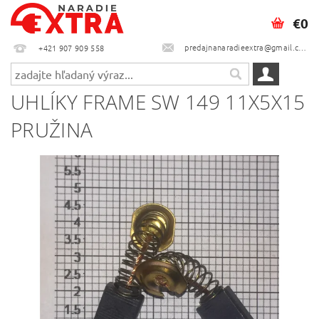
€0
predajnanaradieextra@gmail.com
+421 907 909 558
UHLÍKY FRAME SW 149 11X5X15
PRUŽINA