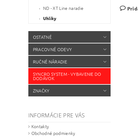
ND - XT Line naradie
Prid
Uhlíky
OSTATNÉ
PRACOVNÉ ODEVY
RUČNÉ NÁRADIE
SYNCRO SYSTEM - VYBAVENIE DO
DODÁVOK
ZNAČKY
INFORMÁCIE PRE VÁS
Kontakty
Obchodné podmienky