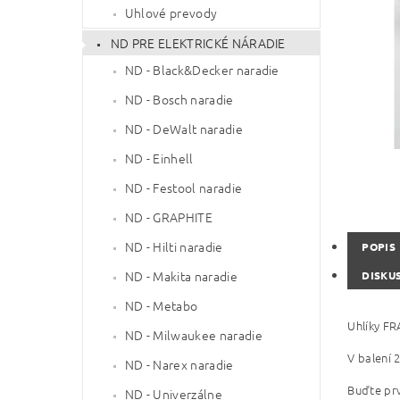
Uhlové prevody
ND PRE ELEKTRICKÉ NÁRADIE
ND - Black&Decker naradie
ND - Bosch naradie
ND - DeWalt naradie
ND - Einhell
ND - Festool naradie
ND - GRAPHITE
ND - Hilti naradie
POPIS
ND - Makita naradie
DISKU
ND - Metabo
Uhlíky FR
ND - Milwaukee naradie
V balení 2
ND - Narex naradie
Buďte prv
ND - Univerzálne