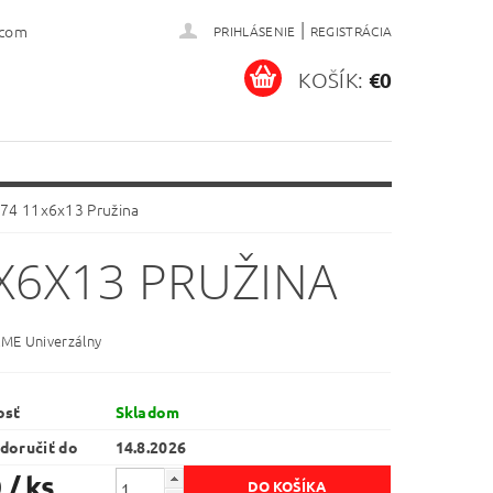
|
.com
PRIHLÁSENIE
REGISTRÁCIA
KOŠÍK:
€0
74 11x6x13 Pružina
X6X13 PRUŽINA
AME Univerzálny
osť
Skladom
doručiť do
14.8.2026
0
/ ks