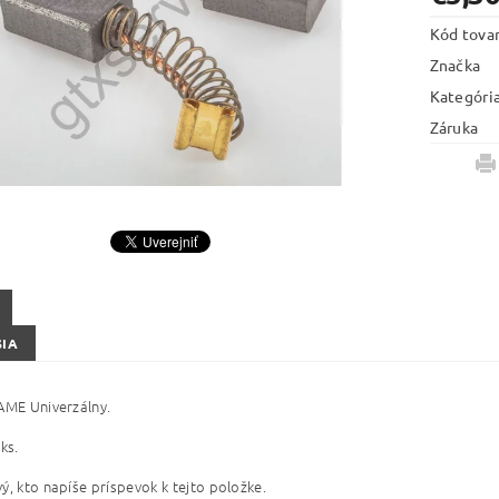
Kód tova
Značka
Kategóri
Záruka
SIA
AME Univerzálny.
ks.
ý, kto napíše príspevok k tejto položke.