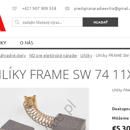
+421 907 909 558
predajnanaradieextra@gmail
NKY
O NÁS
áhradné diely
ND pre elektrické náradie
Uhlíky
Uhlíky FRAME SW 
LÍKY FRAME SW 74 11
Uhlíky FR
Dostupn
Môžeme 
€5,3