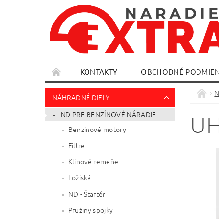
KONTAKTY
OBCHODNÉ PODMIE
N
NÁHRADNÉ DIELY
ND PRE BENZÍNOVÉ NÁRADIE
UH
Benzinové motory
Filtre
Klinové remeňe
Ložiská
ND - Štartér
Pružiny spojky