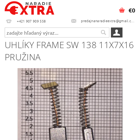
€0
predajnanaradieextra@gmail.com
+421 907 909 558
UHLÍKY FRAME SW 138 11X7X16
PRUŽINA