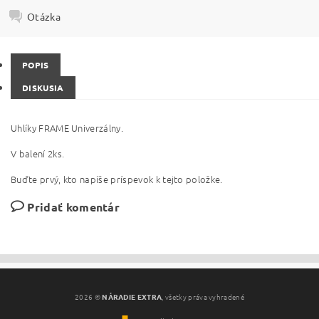
Otázka
POPIS
DISKUSIA
Uhlíky FRAME Univerzálny.
V balení 2ks.
Buďte prvý, kto napíše príspevok k tejto položke.
Pridať komentár
2026 ©
NÁRADIE EXTRA
, všetky práva vyhradené