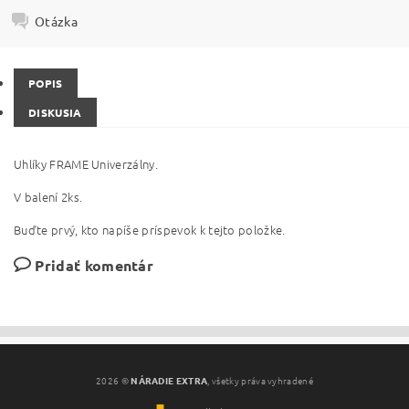
Otázka
POPIS
DISKUSIA
Uhlíky FRAME Univerzálny.
V balení 2ks.
Buďte prvý, kto napíše príspevok k tejto položke.
Pridať komentár
2026 ©
NÁRADIE EXTRA
, všetky práva vyhradené