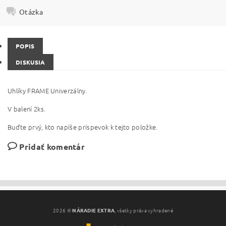
Otázka
POPIS
DISKUSIA
Uhlíky FRAME Univerzálny.
V balení 2ks.
Buďte prvý, kto napíše príspevok k tejto položke.
Pridať komentár
2026 ©
NÁRADIE EXTRA
, všetky práva vyhradené