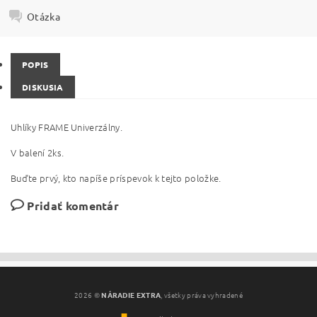
Otázka
POPIS
DISKUSIA
Uhlíky FRAME Univerzálny.
V balení 2ks.
Buďte prvý, kto napíše príspevok k tejto položke.
Pridať komentár
2026 ©
NÁRADIE EXTRA
, všetky práva vyhradené