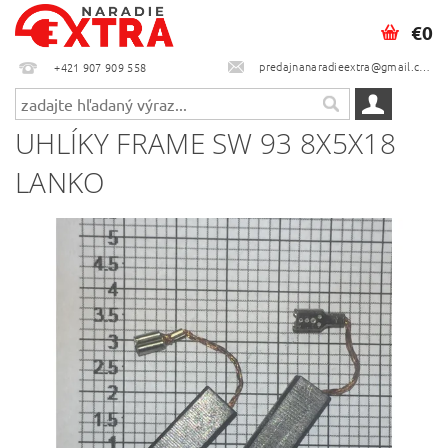
€0
predajnanaradieextra@gmail.com
+421 907 909 558
UHLÍKY FRAME SW 93 8X5X18
LANKO