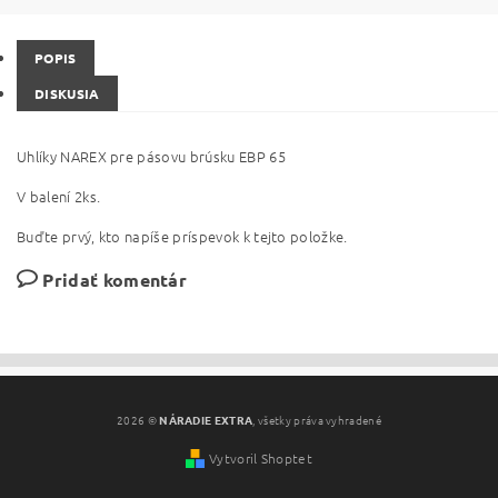
POPIS
DISKUSIA
Uhlíky NAREX pre pásovu brúsku EBP 65
V balení 2ks.
Buďte prvý, kto napíše príspevok k tejto položke.
Pridať komentár
2026 ©
NÁRADIE EXTRA
, všetky práva vyhradené
Vytvoril Shoptet