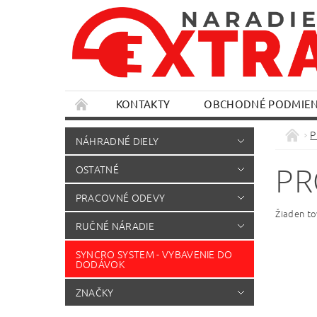
KONTAKTY
OBCHODNÉ PODMIE
P
NÁHRADNÉ DIELY
PR
OSTATNÉ
PRACOVNÉ ODEVY
Žiaden t
RUČNÉ NÁRADIE
SYNCRO SYSTEM - VYBAVENIE DO
DODÁVOK
ZNAČKY