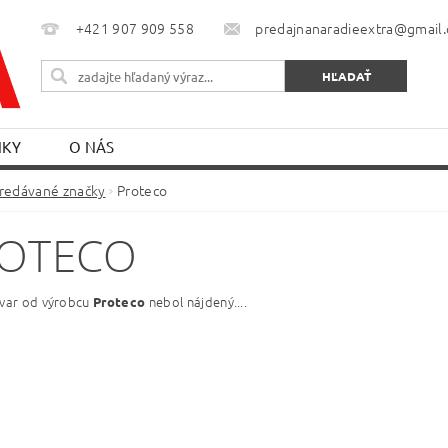
+421 907 909 558
predajnanaradieextra@gmail
NKY
O NÁS
redávané značky
Proteco
OTECO
ovar od výrobcu
nebol nájdený....
Proteco