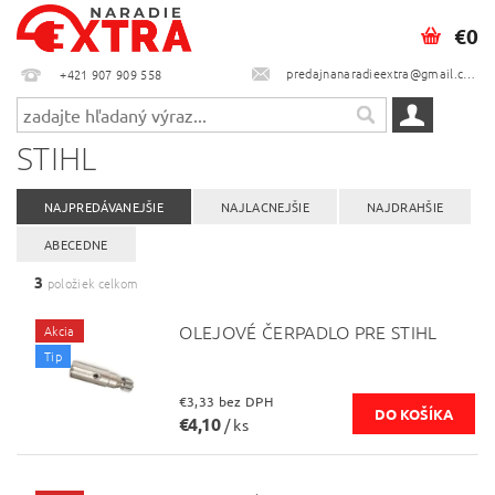
€0
predajnanaradieextra@gmail.com
+421 907 909 558
STIHL
NAJPREDÁVANEJŠIE
NAJLACNEJŠIE
NAJDRAHŠIE
ABECEDNE
3
položiek celkom
OLEJOVÉ ČERPADLO PRE STIHL
Akcia
Tip
€3,33 bez DPH
€4,10
/ ks