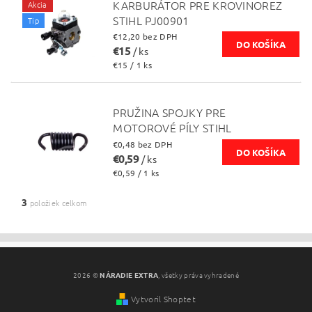
KARBURÁTOR PRE KROVINOREZ
Akcia
STIHL PJ00901
Tip
€12,20 bez DPH
€15
/ ks
€15 / 1 ks
PRUŽINA SPOJKY PRE
MOTOROVÉ PÍLY STIHL
€0,48 bez DPH
€0,59
/ ks
€0,59 / 1 ks
3
položiek celkom
2026 ©
NÁRADIE EXTRA
, všetky práva vyhradené
Vytvoril Shoptet