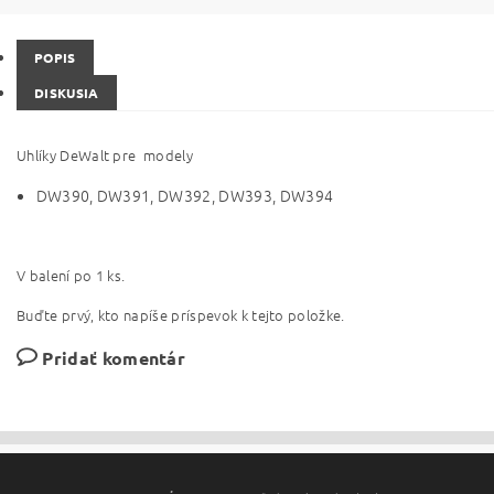
POPIS
DISKUSIA
Uhlíky DeWalt pre modely
DW390, DW391, DW392, DW393, DW394
V balení po 1 ks.
Buďte prvý, kto napíše príspevok k tejto položke.
Pridať komentár