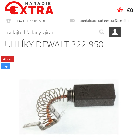
€0
predajnanaradieextra@gmail.com
+421 907 909 558
UHLÍKY DEWALT 322 950
Akcia
Tip